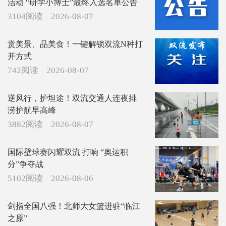
活动 “研学小博士”最终入选名单公告
3104阅读
2026-08-07
赏美景、品美食！一键解锁双流N种打
开方式
742阅读
2026-08-07
逆风行，护坦途！双流交通人连夜排
涝护航早高峰
3882阅读
2026-08-07
国际壁球赛闪耀双流 打响 “奥运积
分”争夺战
5102阅读
2026-08-06
剑指全国八强！北师大女篮进驻“临江
之原”