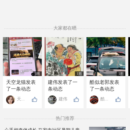
大家都在晒
3图
1图
1图
天空龙猫发表
建伟发表了一
酷似老郭发表
了一条动态
条动态
了一条动态
天空龙猫
建伟
酷似老郭
热门推荐